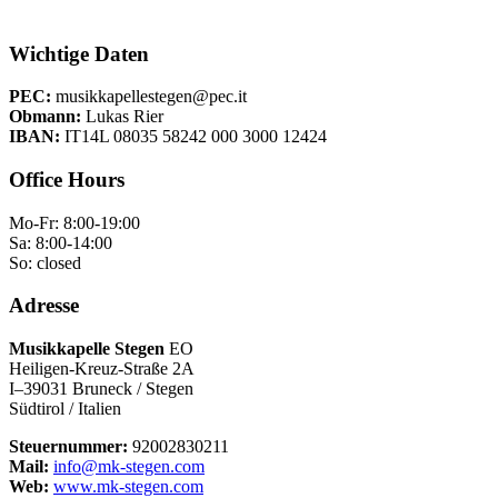
Wichtige Daten
PEC:
musikkapellestegen@pec.it
Obmann:
Lukas Rier
IBAN:
IT14L 08035 58242 000 3000 12424
Office Hours
Mo-Fr: 8:00-19:00
Sa: 8:00-14:00
So: closed
Adresse
Musikkapelle Stegen
EO
Heiligen-Kreuz-Straße 2A
I–39031 Bruneck / Stegen
Südtirol / Italien
Steuernummer:
92002830211
Mail:
info@mk-stegen.com
Web:
www.mk-stegen.com